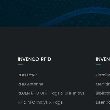
INVENGO RFID
INVE
RFID Leser
Einzelh
RFID Antenne
Medizi
REGEN RFID UHF-Tags & UHF Inlays
Bibliot
HF & NFC Inlays & Tags
Eisenb