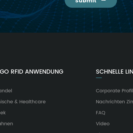
Submit

NGO RFID ANWENDUNG
SCHNELLE LI
andel
Corporate Profil
nische & Healthcare
Nachrichten Z
hek
FAQ
ahnen
Video