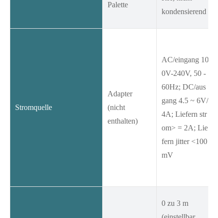
Palette
kondensierend
AC/eingang 10
0V-240V, 50 -
60Hz; DC/aus
Adapter
gang 4.5 ~ 6V/
Stromquelle
(nicht
4A; Liefern str
enthalten)
om> = 2A; Lie
fern jitter <100
mV
0 zu 3 m
(einstellbar