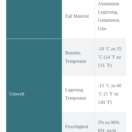
Aluminium
Legierung,
Fall Material
Gehärtetem
Glas
-10 ˚C zu 55
Betriebs
˚C (14 ˚F zu
Temperatur
131 ˚F)
-15 ˚C zu 60
Lagerung
Umwelt
˚C (5 ˚F zu
Temperatur
140 ˚F)
5% zu 90%
Feuchtigkeit
RH, nicht