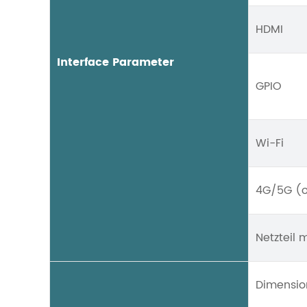
HDMI
Interface Parameter
GPIO
Wi-Fi
4G/5G (o
Netzteil
Dimensio