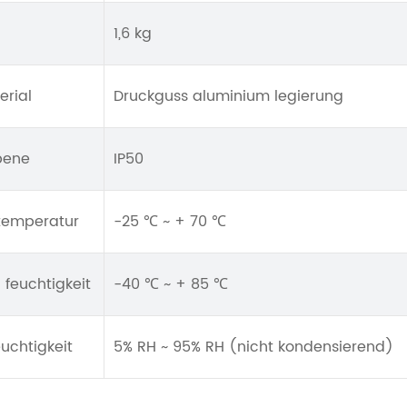
1,6 kg
erial
Druckguss aluminium legierung
bene
IP50
 temperatur
-25 ℃ ~ + 70 ℃
feuchtigkeit
-40 ℃ ~ + 85 ℃
euchtigkeit
5% RH ~ 95% RH (nicht kondensierend)