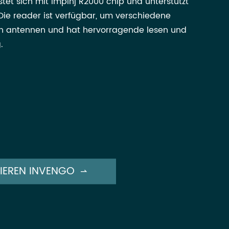
stet sich mit Impinj R2000 chip und unterstützt
 Die reader ist verfügbar, um verschiedene
on antennen und hat hervorragende lesen und
.
IEREN INVENGO
