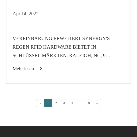
Apr 14, 2022
VEREINBARUNG ERWEITERT SYNERGY'S
REGEN RFID HARDWARE BIETET IN
SCHLÜSSEL MÄRKTEN. RALEIGH, NC, 9
November 2015-Synergie RFID, ein RFID-fokussierten
Mehr lesen

Wert Hinzugefügt Distributor, verbindet Invengo der
InPower programm eine...
«
1
2
3
4
...
9
»