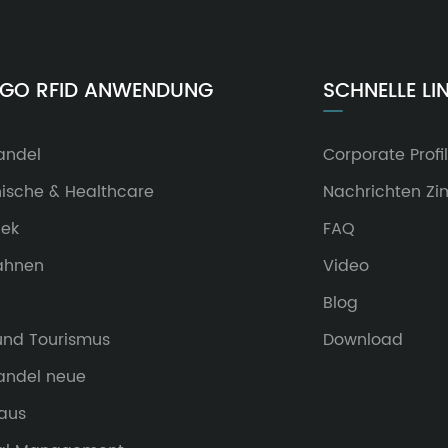
NGO RFID ANWENDUNG
SCHNELLE LI
andel
Corporate Profil
nische & Healthcare
Nachrichten Z
hek
FAQ
ahnen
Video
Blog
 und Tourismus
Download
handel neue
aus