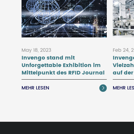
May 18, 2023
Feb 24, 
Invengo stand mit
Invengo
Unforgettable Exhibition im
Vielzah
Mittelpunkt des RFID Journal
auf de
LIVE 2023
Einzel
MEHR LESEN
MEHR LE
