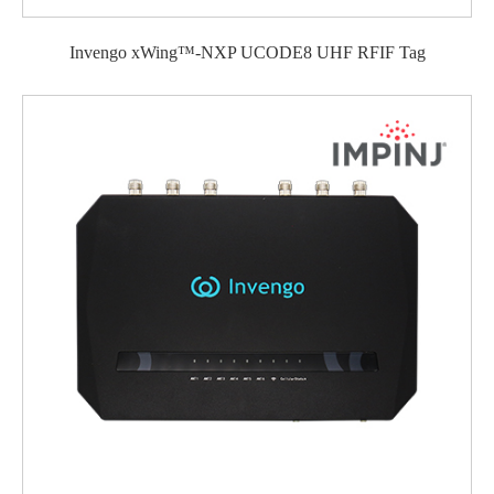
Invengo xWing™-NXP UCODE8 UHF RFIF Tag