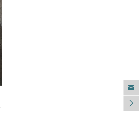


e