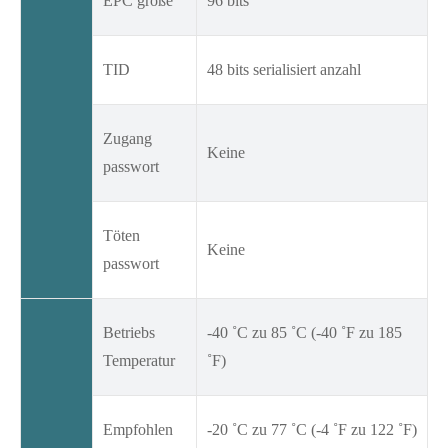
EPC größe
96 bits
TID
48 bits serialisiert anzahl
Zugang
Keine
passwort
Töten
Keine
passwort
Betriebs
-40 ˚C zu 85 ˚C (-40 ˚F zu 185
Temperatur
˚F)
Empfohlen
-20 ˚C zu 77 ˚C (-4 ˚F zu 122 ˚F)