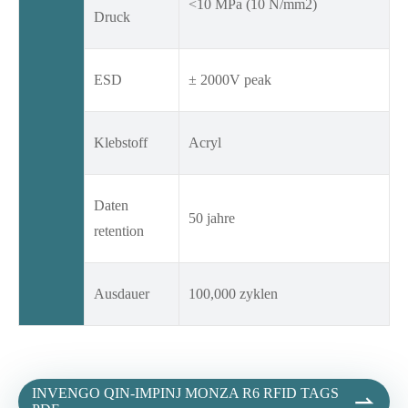
<10 MPa (10 N/mm2)
Druck
ESD
± 2000V peak
Klebstoff
Acryl
Daten
50 jahre
retention
Ausdauer
100,000 zyklen
INVENGO QIN-IMPINJ MONZA R6 RFID TAGS
