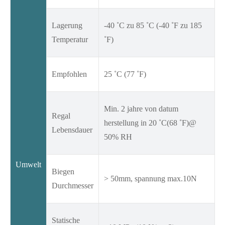
Lagerung
-40 ˚C zu 85 ˚C (-40 ˚F zu 185
Temperatur
˚F)
Empfohlen
25 ˚C (77 ˚F)
Min. 2 jahre von datum
Regal
herstellung in 20 ˚C(68 ˚F)@
Lebensdauer
50% RH
Umwelt
Biegen
> 50mm, spannung max.10N
Durchmesser
Statische