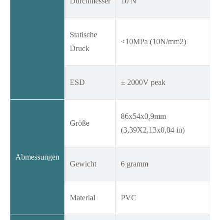
Durchmesser
10 N
Statische
<10MPa (10N/mm2)
Druck
ESD
± 2000V peak
86x54x0,9mm
Größe
(3,39X2,13x0,04 in)
Abmessungen
Gewicht
6 gramm
Material
PVC