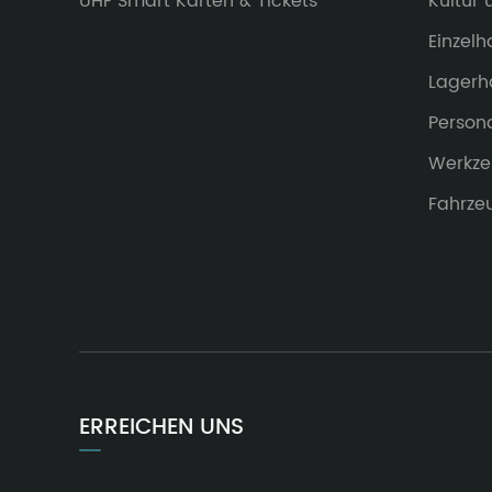
UHF Smart Karten & Tickets
Kultur
Einzel
Lagerh
Person
Werkz
Fahrze
ERREICHEN UNS