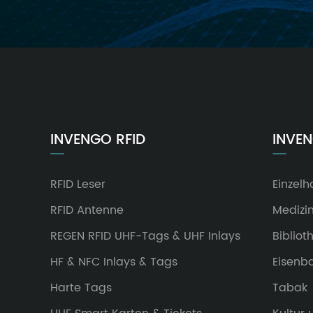
INVENGO RFID
INVE
RFID Leser
Einzelh
RFID Antenne
Medizi
REGEN RFID UHF-Tags & UHF Inlays
Bibliot
HF & NFC Inlays & Tags
Eisenb
Harte Tags
Tabak