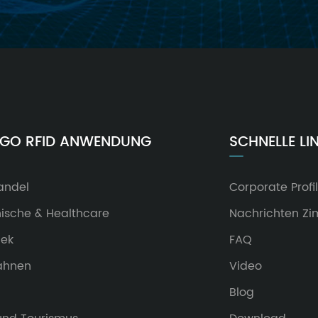
NGO RFID ANWENDUNG
SCHNELLE LI
andel
Corporate Profil
nische & Healthcare
Nachrichten Z
hek
FAQ
ahnen
Video
Blog