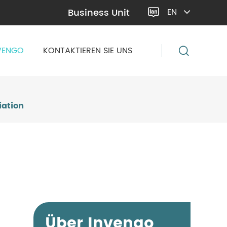
Business Unit
EN

VENGO
KONTAKTIEREN SIE UNS
iation
Über Invengo