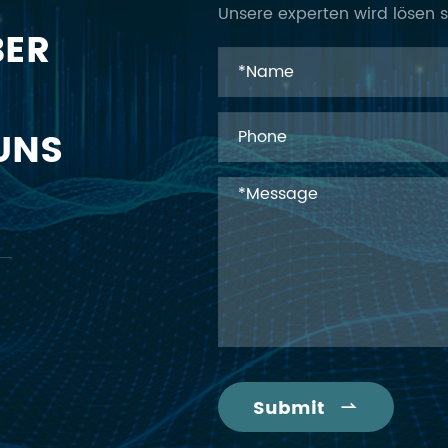
Unsere experten wird lösen si
BER
UNS
Submit
