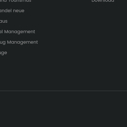
 und Tourismus
Download
handel neue
aus
al Management
eug Management
uge